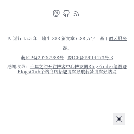
🏃 运行 15.5 年，输出 383 篇文章 6.88 万字
，基于
雨云服务
器
。
萌ICP备20257988号
豫ICP备19014473号-3
感谢收录：
十年之约
开往
博客中心
博友圈
BlogFinder
笔墨迹
BlogsClub
个站商店
拾趣博客导航
若梦博客
好站网