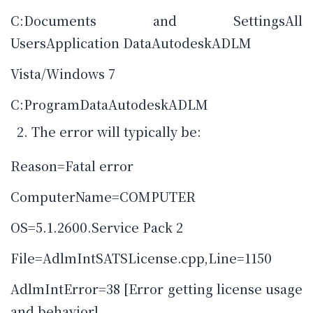
C:Documents and SettingsAll
UsersApplication DataAutodeskADLM
Vista/Windows 7
C:ProgramDataAutodeskADLM
The error will typically be:
Reason=Fatal error
ComputerName=COMPUTER
OS=5.1.2600.Service Pack 2
File=AdlmIntSATSLicense.cpp,Line=1150
AdlmIntError=38 [Error getting license usage
and behavior]