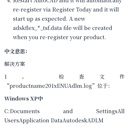
Restart AutoCAD and it will automatically
re-register via Register Today and it will
start up as expected. A new
adskflex_*_tsf.data file will be created
when you re-register your product.
中文意思：
解决方案
1。 检查文件
“productname201xENUAdlm.log”位于：
Windows XP中
C:Documents and SettingsAll
UsersApplication DataAutodeskADLM