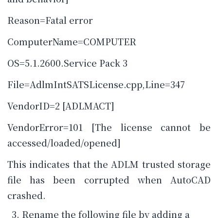
Reason=Fatal error
ComputerName=COMPUTER
OS=5.1.2600.Service Pack 3
File=AdlmIntSATSLicense.cpp,Line=347
VendorID=2 [ADLMACT]
VendorError=101 [The license cannot be
accessed/loaded/opened]
This indicates that the ADLM trusted storage
file has been corrupted when AutoCAD
crashed.
Rename the following file by adding a