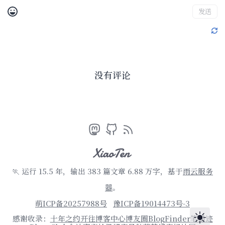
发送
没有评论
🏃 运行 15.5 年，输出 383 篇文章 6.88 万字
，基于
雨云服务
器
。
萌ICP备20257988号
豫ICP备19014473号-3
感谢收录：
十年之约
开往
博客中心
博友圈
BlogFinder
笔墨迹