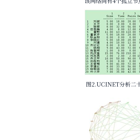
该网络尚有4个孤立节
图2.UCINET分析二