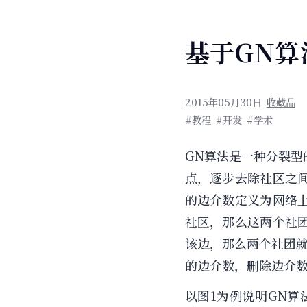
基于GN算
2015年05月30日
收藏品
#教程
#开发
#学术
GN算法是一种分裂
点，逐步去除社区之
的边介数定义为网络
社区，那么这两个社
该边，那么两个社团
的边介数，删除边介
以图1为例说明GN算