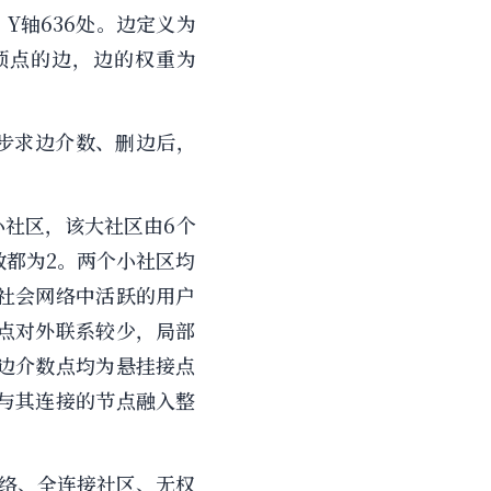
251，Y轴636处。边定义为
第二个顶点的边，边的权重为
N步求边介数、删边后，
社区，该大社区由6个
都为2。两个小社区均
社会网络中活跃的用户
点对外联系较少，局部
边介数点均为悬挂接点
与其连接的节点融入整
络、全连接社区、无权