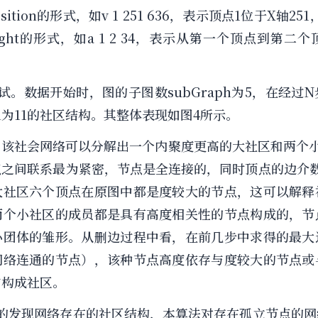
n yposition的形式，如v 1 251 636，表示顶点1位于X轴
d weight的形式，如a 1 2 34，表示从第一个顶点到
试。数据开始时，图的子图数subGraph为5，在经过
ph为11的社区结构。其整体表现如图4所示。
，该社会网络可以分解出一个内聚度更高的大社区和两个小
点之间联系最为紧密，节点是全连接的，同时顶点的边介数
大社区六个顶点在原图中都是度较大的节点，这可以解释
两个小社区的成员都是具有高度相关性的节点构成的，节
小团体的雏形。从删边过程中看，在前几步中求得的最大
网络连通的节点），该种节点高度依存与度较大的节点或
与构成社区。
好的发现网络存在的社区结构，本算法对存在孤立节点的网