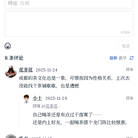
网址
0/500
发送
8
条评论
最新
最早
花非花
2025-11-24
成都的茶文化也是一景，可惜我因为性格关系，上次去
没能找个茶铺歇歇，也是遗憾
小十
2025-11-24
回复
@花非花
:
自己喝茶还是有点过于落寞了……
还是约上好友，一起喝茶摆个龙门阵比较惬意。