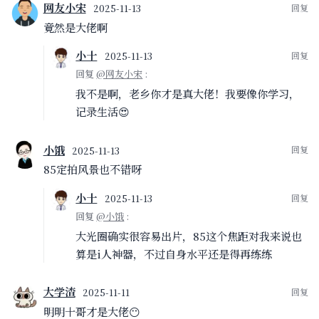
网友小宋
2025-11-13
玩一遍。
竟然是大佬啊
小十
2025-11-13
小十
2025-11-13
回复
@王叨叨
:
回复
@网友小宋
:
怎么会失业，太悲观了！请公休也可以玩，不要
我不是啊，老乡你才是真大佬！我要像你学习，
考虑失业的事，财富自由了另说~
记录生活😍
王叨叨
2025-11-13
回复
@小十
:
小饿
2025-11-13
请一个月的假肯定不现实啊，所以还是等失业
85定拍风景也不错呀
了，时间就自由了，财富自由这个标准每个月可
小十
2025-11-13
能都不太一样😝
回复
@小饿
:
小十
2025-11-13
大光圈确实很容易出片，85这个焦距对我来说也
回复
@王叨叨
:
算是i人神器，不过自身水平还是得再练练
你这不叫失业，是自由职业！阶段性地财富自由
也算财富自由～
大学渣
2025-11-11
明明十哥才是大佬😶