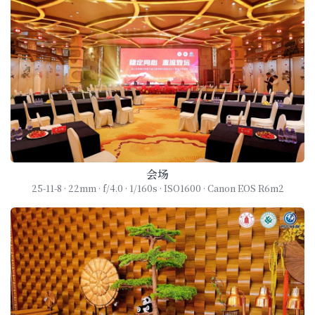
会场
25-11-8 · 22mm · f/4.0 · 1/160s · ISO1600 · Canon EOS R6m2