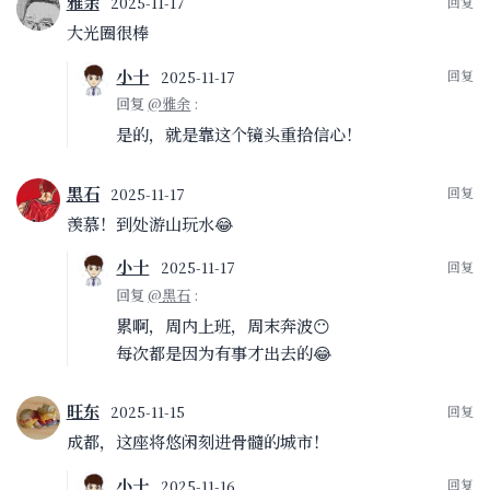
雅余
2025-11-17
大光圈很棒
小十
2025-11-17
回复
@雅余
:
是的，就是靠这个镜头重拾信心！
黑石
2025-11-17
羡慕！到处游山玩水😂
小十
2025-11-17
回复
@黑石
:
累啊，周内上班，周末奔波😶
每次都是因为有事才出去的😂
旺东
2025-11-15
成都，这座将悠闲刻进骨髓的城市！
小十
2025-11-16