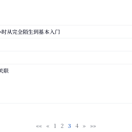
一小时从完全陌生到基本入门
件关联
««
«
1
2
3
4
»
»»